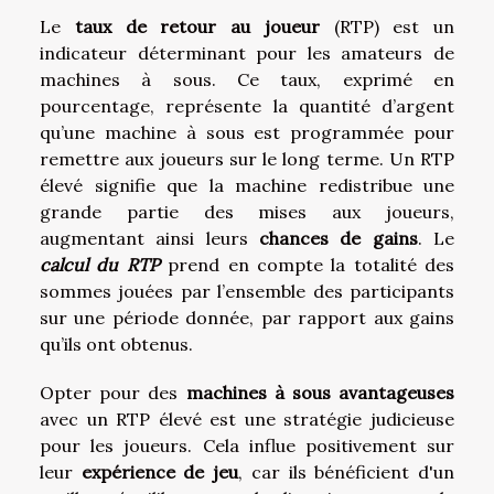
Le
taux de retour au joueur
(RTP) est un
indicateur déterminant pour les amateurs de
machines à sous. Ce taux, exprimé en
pourcentage, représente la quantité d’argent
qu’une machine à sous est programmée pour
remettre aux joueurs sur le long terme. Un RTP
élevé signifie que la machine redistribue une
grande partie des mises aux joueurs,
augmentant ainsi leurs
chances de gains
. Le
calcul du RTP
prend en compte la totalité des
sommes jouées par l’ensemble des participants
sur une période donnée, par rapport aux gains
qu’ils ont obtenus.
Opter pour des
machines à sous avantageuses
avec un RTP élevé est une stratégie judicieuse
pour les joueurs. Cela influe positivement sur
leur
expérience de jeu
, car ils bénéficient d'un