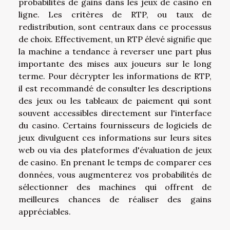
probabilités de gains dans les jeux de casino en
ligne. Les critères de RTP, ou taux de
redistribution, sont centraux dans ce processus
de choix. Effectivement, un RTP élevé signifie que
la machine a tendance à reverser une part plus
importante des mises aux joueurs sur le long
terme. Pour décrypter les informations de RTP,
il est recommandé de consulter les descriptions
des jeux ou les tableaux de paiement qui sont
souvent accessibles directement sur l'interface
du casino. Certains fournisseurs de logiciels de
jeux divulguent ces informations sur leurs sites
web ou via des plateformes d'évaluation de jeux
de casino. En prenant le temps de comparer ces
données, vous augmenterez vos probabilités de
sélectionner des machines qui offrent de
meilleures chances de réaliser des gains
appréciables.