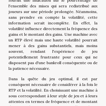
fournit une indication sur le pourcentage de
l'ensemble des mises qui sera redistribué aux
joueurs sur une période prolongée. Néanmoins,
sans prendre en compte la volatilité, cette
information serait incomplète. En effet, la
volatilité influence directement la fréquence des
gains et le montant des gains. Une machine avec
un RTP élevé mais une haute volatilité pourrait
mener à des gains substantiels, mais moins
souvent, rendant l'expérience de jeu
potentiellement frustrante pour ceux qui ne
disposent pas d'une bankroll conséquente ou de
la patience nécessaire.
Dans la quête du jeu optimal, il est par
conséquent nécessaire de considérer à la fois le
RTP et la volatilité. En choisissant une machine à
sous correspondant à leur style de jeu et à leurs
attentes en termes de fréquence et de montant