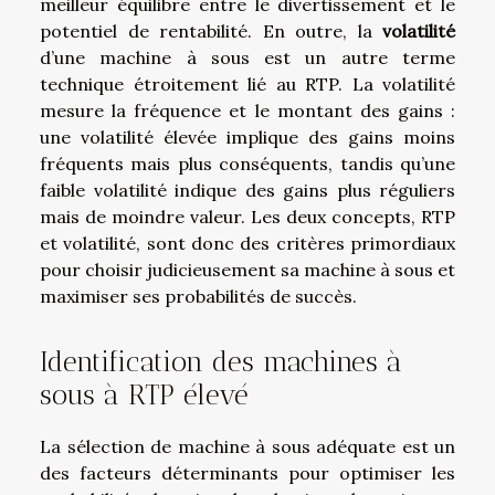
meilleur équilibre entre le divertissement et le
potentiel de rentabilité. En outre, la
volatilité
d’une machine à sous est un autre terme
technique étroitement lié au RTP. La volatilité
mesure la fréquence et le montant des gains :
une volatilité élevée implique des gains moins
fréquents mais plus conséquents, tandis qu’une
faible volatilité indique des gains plus réguliers
mais de moindre valeur. Les deux concepts, RTP
et volatilité, sont donc des critères primordiaux
pour choisir judicieusement sa machine à sous et
maximiser ses probabilités de succès.
Identification des machines à
sous à RTP élevé
La sélection de machine à sous adéquate est un
des facteurs déterminants pour optimiser les