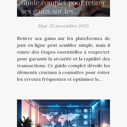
Guide complet pour retirer
ses gains sur les
plateformes de jeux en
Mar. 25 novembre 2025
ligne
Retirer ses gains sur les plateformes de
jeux en ligne peut sembler simple, mais il
existe des étapes essentielles à respecter
pour garantir la sécurité et la rapidité des
transactions. Ce guide complet dévoile les
éléments cruciaux à connaître pour éviter
les erreurs fréquentes et optimiser le...