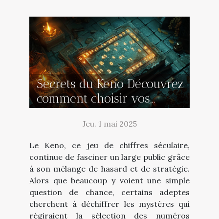
Secrets du Keno Découvrez
comment choisir vos
numéros pour une
Jeu. 1 mai 2025
rentabilité optimale
Le Keno, ce jeu de chiffres séculaire,
continue de fasciner un large public grâce
à son mélange de hasard et de stratégie.
Alors que beaucoup y voient une simple
question de chance, certains adeptes
cherchent à déchiffrer les mystères qui
régiraient la sélection des numéros