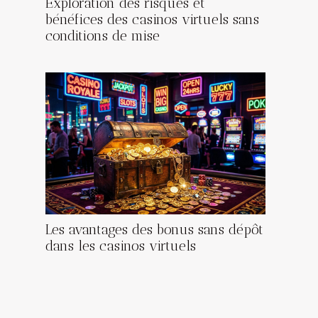
Exploration des risques et
bénéfices des casinos virtuels sans
conditions de mise
Les avantages des bonus sans dépôt
dans les casinos virtuels