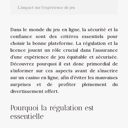
L’impact sur l’expérience de jeu
Dans le monde du jeu en ligne, la sécurité et la
confiance sont des critères essentiels pour
choisir la bonne plateforme. La régulation et la
licence jouent un rôle crucial dans l’assurance
d’une expérience de jeu équitable et sécurisée.
Découvrez pourquoi il est donc primordial de
s’informer sur ces aspects avant de s’inscrire
sur un casino en ligne, afin d’éviter les mauvaises
surprises et de profiter pleinement du
divertissement offert.
Pourquoi la régulation est
essentielle