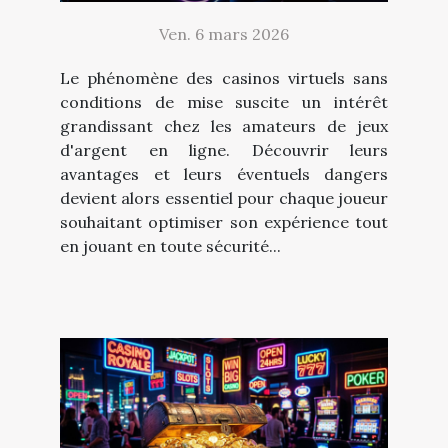
virtuels sans conditions de
Ven. 6 mars 2026
mise
Le phénomène des casinos virtuels sans
conditions de mise suscite un intérêt
grandissant chez les amateurs de jeux
d'argent en ligne. Découvrir leurs
avantages et leurs éventuels dangers
devient alors essentiel pour chaque joueur
souhaitant optimiser son expérience tout
en jouant en toute sécurité...