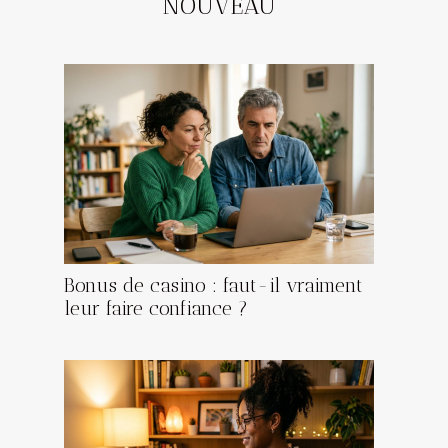
NOUVEAU
Bonus de casino : faut-il vraiment
leur faire confiance ?