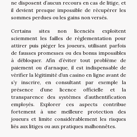
ne disposent d’aucun recours en cas de litige, et
il devient presque impossible de récupérer les
sommes perdues ou les gains non versés.
Certains sites non licenciés exploitent
sciemment les failles de réglementation pour
attirer puis piéger les joueurs, utilisant parfois
de fausses promesses ou des bonus impossibles
à débloquer. Afin d’éviter tout problème de
paiement ou d’arnaque, il est indispensable de
vérifier la légitimité d’un casino en ligne avant de
s’y inscrire, en consultant par exemple la
présence d’une licence officielle et la
transparence des systèmes d’authentification
employés. Explorer ces aspects contribue
fortement à une meilleure protection des
joueurs et limite considérablement les risques
liés aux litiges ou aux pratiques malhonnêtes.