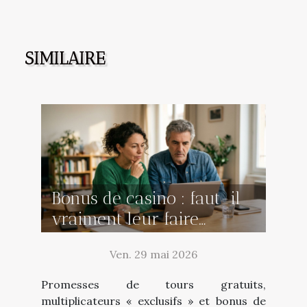
SIMILAIRE
Bonus de casino : faut-il
vraiment leur faire
confiance ?
Ven. 29 mai 2026
Promesses de tours gratuits,
multiplicateurs « exclusifs » et bonus de