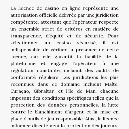
La licence de casino en ligne représente une
autorisation officielle délivrée par une juridiction
compétente, attestant que l’opérateur respecte
un ensemble strict de critères en matière de
transparence, d’équité et de sécurité. Pour
sélectionner un casino sécurisé, il est
indispensable de vérifier la présence de cette
licence, car elle garantit la fiabilité de la
plateforme et engage l’opérateur à une
régulation constante, incluant des audits de
conformité réguliers. Les juridictions les plus
reconnues dans ce domaine incluent Malte,
Curaçao, Gibraltar, et l’île de Man, chacune
imposant des conditions spécifiques telles que la
protection des données personnelles, la lutte
contre le blanchiment d’argent et la mise en
place d’outils de jeu responsable. Ainsi, la licence
influence directement la protection des joueurs,