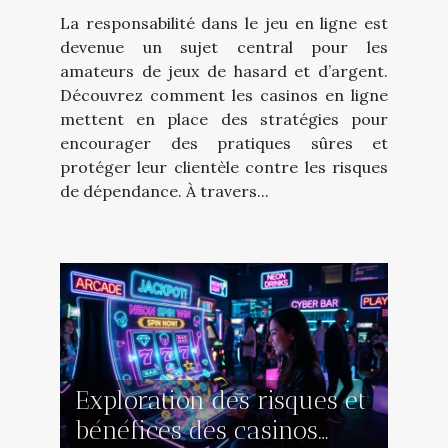
La responsabilité dans le jeu en ligne est
devenue un sujet central pour les
amateurs de jeux de hasard et d’argent.
Découvrez comment les casinos en ligne
mettent en place des stratégies pour
encourager des pratiques sûres et
protéger leur clientèle contre les risques
de dépendance. À travers...
Exploration des risques et
bénéfices des casinos