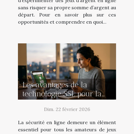
d’expérimenter des jeux d’argent en ligne
sans risquer sa propre somme d’argent au
départ. Pour en savoir plus sur ces
opportunités et comprendre en quoi...
Les avantages de la
technologie SSL pour la
sécurité des casinos en
Dim. 22 février 2026
ligne
La sécurité en ligne demeure un élément
essentiel pour tous les amateurs de jeux