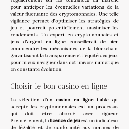
régulièrement sur les tendances du marché
pour anticiper les éventuelles variations de la
valeur fluctuante des cryptomonnaies. Une telle
vigilance permet d'optimiser les stratégies de
jeu et pourrait potentiellement maximiser les
rendements. Un expert en cryptomonnaies et
jeux d'argent en ligne conseillerait de bien
comprendre les mécanismes de la blockchain,
garantissant la transparence et l'équité des jeux,
pour mieux naviguer dans cet univers numérique
en constante évolution.
Choisir le bon casino en ligne
La sélection d'un
casino en ligne
fiable qui
accepte les cryptomonnaies est un processus
qui doit être abordé avec rigueur.
Premièrement, la
licence de jeu
est un indicateur
de légalité et de conformité aux normes de