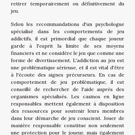
retirer temporairement ou définitivement du
jeu.
Selon les recommandations d'un psychologue
spécialisé dans les comportements de jeu
addictifs, il est primordial que chaque joueur
garde à l'esprit la limite de ses moyens
financiers et ne considère le jeu que comme une
forme de divertissement. L'addiction au jeu est
une problématique sérieuse, et il est vital d'être
à l'écoute des signes précurseurs. En cas de
comportement de jeu problématique, il est
conseillé de rechercher de l'aide auprès des
organismes spécialisés. Les casinos en ligne
responsables mettent également à disposition
des ressources pour soutenir leurs membres
dans leur démarche de jeu conscient. Jouer de
manière responsable constitue non seulement
une protection pour le joueur, mais également