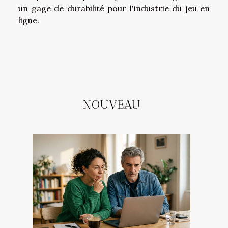
un gage de durabilité pour l'industrie du jeu en
ligne.
NOUVEAU