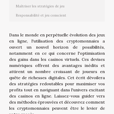
Maîtriser les stratégies de jeu
Responsabilité et jeu conscient
Dans le monde en perpétuelle évolution des jeux
en ligne, l'utilisation des cryptomonnaies a
ouvert un nouvel horizon de possibilités,
notamment en ce qui concerne l'optimisation
des gains dans les casinos virtuels. Ces devises
numériques offrent des avantages inédits et
attirent un nombre croissant de joueurs en
quête de richesses digitales. Cet écrit dévoilera
des stratégies redoutables pour maximiser vos
profits tout en naviguant dans l'univers excitant
des casinos en ligne. Laissez-vous guider vers
des méthodes éprouvées et découvrez comment
les cryptomonnaies peuvent être le levier de