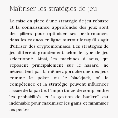
Maîtriser les stratégies de jeu
La mise en place d'une stratégie de jeu robuste
et la connaissance approfondie des jeux sont
des piliers pour optimiser ses performances
dans les casinos en ligne, surtout lorsqu'il s'agit
d'utiliser des cryptomonnaies. Les stratégies de
jeu diffèrent grandement selon le type de jeu
sélectionné. Ainsi, les machines à sous, qui
reposent principalement sur le hasard, ne
nécessitent pas la même approche que des jeux
comme le poker ou le blackjack, où la
compétence et la stratégie peuvent influencer
l'issue de la partie. L'importance de comprendre
les probabilités et la gestion de bankroll est
indéniable pour maximiser les gains et minimiser
les pertes.