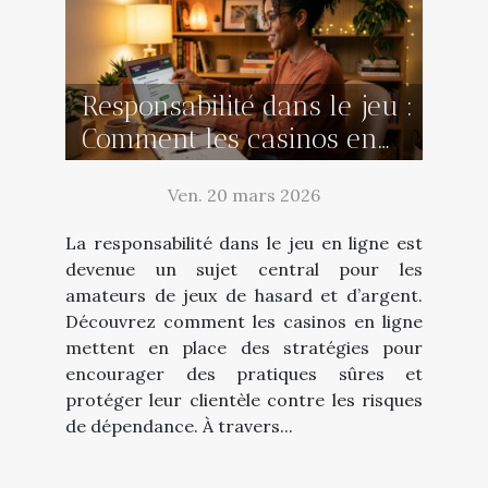
Responsabilité dans le jeu :
Comment les casinos en
ligne encouragent les
Ven. 20 mars 2026
pratiques sûres ?
La responsabilité dans le jeu en ligne est
devenue un sujet central pour les
amateurs de jeux de hasard et d’argent.
Découvrez comment les casinos en ligne
mettent en place des stratégies pour
encourager des pratiques sûres et
protéger leur clientèle contre les risques
de dépendance. À travers...