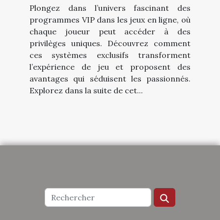
Plongez dans l’univers fascinant des
programmes VIP dans les jeux en ligne, où
chaque joueur peut accéder à des
privilèges uniques. Découvrez comment
ces systèmes exclusifs transforment
l’expérience de jeu et proposent des
avantages qui séduisent les passionnés.
Explorez dans la suite de cet...