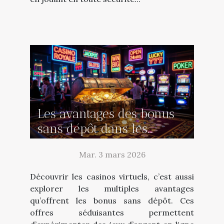
Les avantages des bonus
sans dépôt dans les
casinos virtuels
Mar. 3 mars 2026
Découvrir les casinos virtuels, c’est aussi
explorer les multiples avantages
qu’offrent les bonus sans dépôt. Ces
offres séduisantes permettent