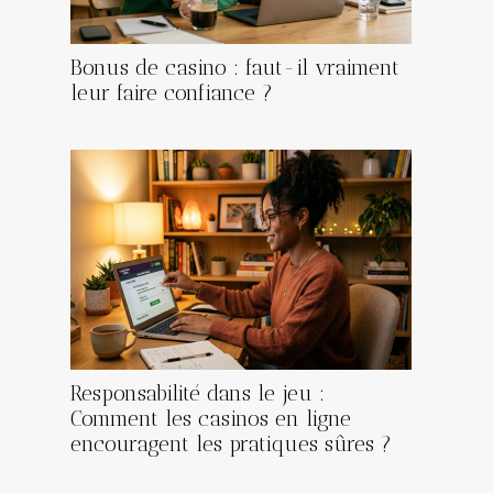
Bonus de casino : faut-il vraiment
leur faire confiance ?
Responsabilité dans le jeu :
Comment les casinos en ligne
encouragent les pratiques sûres ?