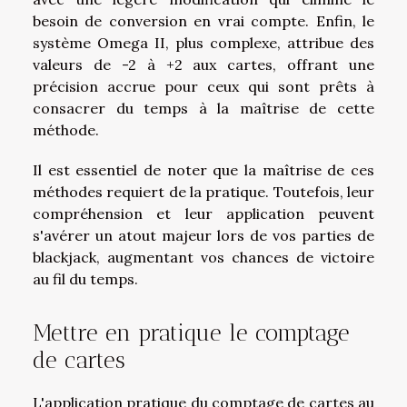
besoin de conversion en vrai compte. Enfin, le
système Omega II, plus complexe, attribue des
valeurs de -2 à +2 aux cartes, offrant une
précision accrue pour ceux qui sont prêts à
consacrer du temps à la maîtrise de cette
méthode.
Il est essentiel de noter que la maîtrise de ces
méthodes requiert de la pratique. Toutefois, leur
compréhension et leur application peuvent
s'avérer un atout majeur lors de vos parties de
blackjack, augmentant vos chances de victoire
au fil du temps.
Mettre en pratique le comptage
de cartes
L'application pratique du comptage de cartes au