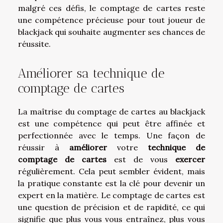
malgré ces défis, le comptage de cartes reste
une compétence précieuse pour tout joueur de
blackjack qui souhaite augmenter ses chances de
réussite.
Améliorer sa technique de
comptage de cartes
La maîtrise du comptage de cartes au blackjack
est une compétence qui peut être affinée et
perfectionnée avec le temps. Une façon de
réussir à
améliorer
votre
technique de
comptage de cartes
est de vous
exercer
régulièrement. Cela peut sembler évident, mais
la pratique constante est la clé pour devenir un
expert en la matière. Le comptage de cartes est
une question de précision et de rapidité, ce qui
signifie que plus vous vous entraînez, plus vous