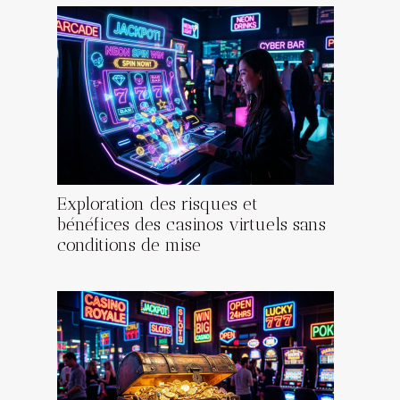
Exploration des risques et
bénéfices des casinos virtuels sans
conditions de mise