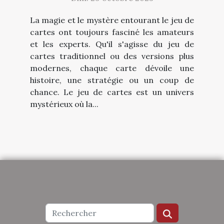
La magie et le mystère entourant le jeu de
cartes ont toujours fasciné les amateurs
et les experts. Qu'il s'agisse du jeu de
cartes traditionnel ou des versions plus
modernes, chaque carte dévoile une
histoire, une stratégie ou un coup de
chance. Le jeu de cartes est un univers
mystérieux où la...