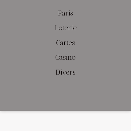
Paris
Loterie
Cartes
Casino
Divers