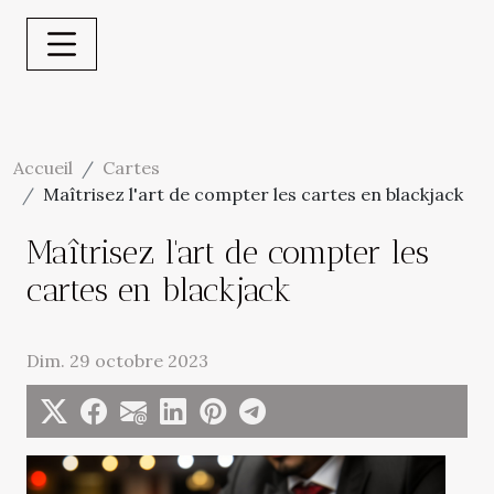
Accueil
Cartes
Maîtrisez l'art de compter les cartes en blackjack
Maîtrisez l'art de compter les
cartes en blackjack
Dim. 29 octobre 2023