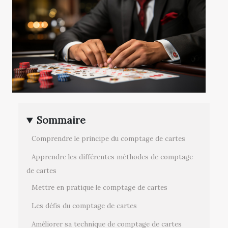
Sommaire
Comprendre le principe du comptage de cartes
Apprendre les différentes méthodes de comptage
de cartes
Mettre en pratique le comptage de cartes
Les défis du comptage de cartes
Améliorer sa technique de comptage de cartes