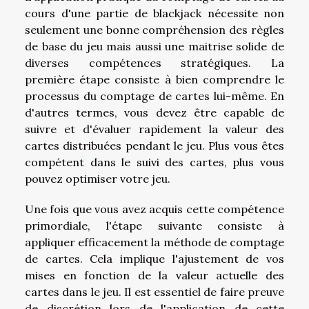
cours d'une partie de blackjack nécessite non
seulement une bonne compréhension des règles
de base du jeu mais aussi une maitrise solide de
diverses compétences stratégiques. La
première étape consiste à bien comprendre le
processus du comptage de cartes lui-même. En
d'autres termes, vous devez être capable de
suivre et d'évaluer rapidement la valeur des
cartes distribuées pendant le jeu. Plus vous êtes
compétent dans le suivi des cartes, plus vous
pouvez optimiser votre jeu.
Une fois que vous avez acquis cette compétence
primordiale, l'étape suivante consiste à
appliquer efficacement la méthode de comptage
de cartes. Cela implique l'ajustement de vos
mises en fonction de la valeur actuelle des
cartes dans le jeu. Il est essentiel de faire preuve
de discrétion lors de l'application de cette