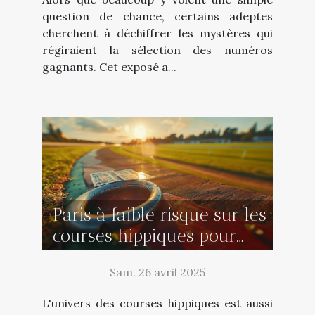
question de chance, certains adeptes
cherchent à déchiffrer les mystères qui
régiraient la sélection des numéros
gagnants. Cet exposé a...
Paris à faible risque sur les
courses hippiques pour
augmenter vos chances de
Sam. 26 avril 2025
gains sans risquer gros
L'univers des courses hippiques est aussi