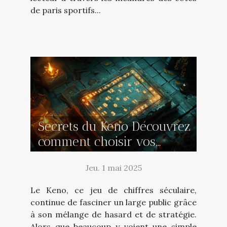
de paris sportifs...
Secrets du Keno Découvrez
comment choisir vos
numéros pour une
Jeu. 1 mai 2025
rentabilité optimale
Le Keno, ce jeu de chiffres séculaire,
continue de fasciner un large public grâce
à son mélange de hasard et de stratégie.
Alors que beaucoup y voient une simple