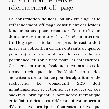
Construction de liens et
référencement off-page
La construction de liens, ou link building, et le
référencement off-page constituent des leviers
fondamentaux pour rehausser l'autorité d'un
domaine et en améliorer la visibilité sur internet.
Un blog spécialisé dans les jeux de casino doit
miser sur l'obtention de liens entrants de qualité
pour signaler aux moteurs de recherche sa
pertinence et son utilité pour les internautes.
Ces liens entrants, également connus sous le
terme technique de "backlinks", sont des
indicateurs de confiance pour les algorithmes de
recherche. Le consultant SEO doit
minutieusement sélectionner les sources de ces
backlinks, privilégiant la pertinence thématique
et la fiabilité des sites référents. Il est impératif
d'éviter les pratiques douteuses telles que