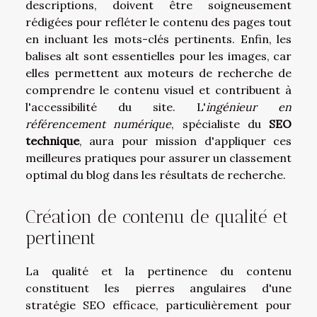
descriptions, doivent être soigneusement
rédigées pour refléter le contenu des pages tout
en incluant les mots-clés pertinents. Enfin, les
balises alt sont essentielles pour les images, car
elles permettent aux moteurs de recherche de
comprendre le contenu visuel et contribuent à
l'accessibilité du site. L'
ingénieur en
référencement numérique
, spécialiste du
SEO
technique
, aura pour mission d'appliquer ces
meilleures pratiques pour assurer un classement
optimal du blog dans les résultats de recherche.
Création de contenu de qualité et
pertinent
La qualité et la pertinence du contenu
constituent les pierres angulaires d'une
stratégie SEO efficace, particulièrement pour