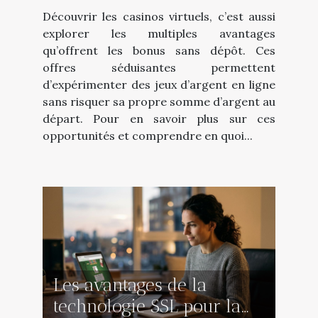
Découvrir les casinos virtuels, c’est aussi
explorer les multiples avantages
qu’offrent les bonus sans dépôt. Ces
offres séduisantes permettent
d’expérimenter des jeux d’argent en ligne
sans risquer sa propre somme d’argent au
départ. Pour en savoir plus sur ces
opportunités et comprendre en quoi...
Les avantages de la
technologie SSL pour la