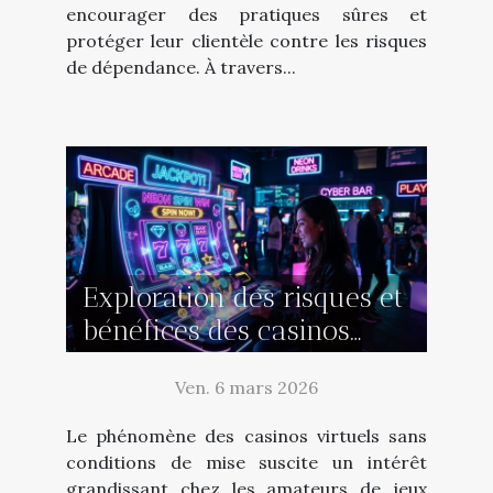
encourager des pratiques sûres et
protéger leur clientèle contre les risques
de dépendance. À travers...
Exploration des risques et
bénéfices des casinos
virtuels sans conditions de
Ven. 6 mars 2026
mise
Le phénomène des casinos virtuels sans
conditions de mise suscite un intérêt
grandissant chez les amateurs de jeux