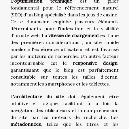
L'
optimisation technique
est un pilier
fondamental pour le référencement naturel
(SEO) d'un blog spécialisé dans les jeux de casino.
Cette dimension englobe plusieurs éléments
déterminants pour l'indexation et la visibilité
d'un site web. La
vitesse de chargement
est l'une
des premières considérations ; un site rapide
améliore l'expérience utilisateur et est favorisé
par les moteurs de recherche. Un autre facteur
incontournable est le
responsive design
,
garantissant que le blog est parfaitement
consultable sur toutes les tailles d'écran,
notamment les smartphones et les tablettes.
L'
architecture du site
doit également être
intuitive et logique, facilitant à la fois la
navigation des utilisateurs et la compréhension
du site par les moteurs de recherche. Les
métadonnées
, telles que les titres et les