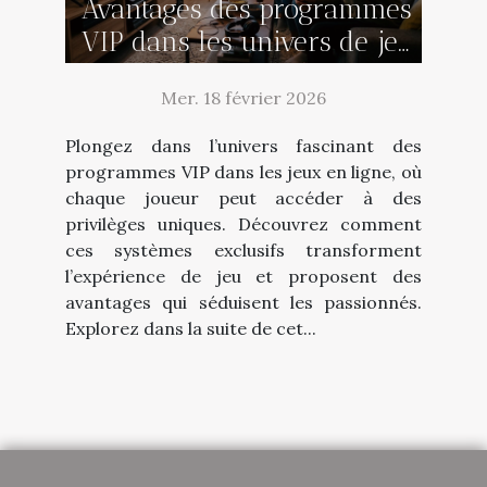
Avantages des programmes
VIP dans les univers de jeu
en ligne
Mer. 18 février 2026
Plongez dans l’univers fascinant des
programmes VIP dans les jeux en ligne, où
chaque joueur peut accéder à des
privilèges uniques. Découvrez comment
ces systèmes exclusifs transforment
l’expérience de jeu et proposent des
avantages qui séduisent les passionnés.
Explorez dans la suite de cet...