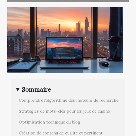
Sommaire
Comprendre l'algorithme des moteurs de recherche
Stratégies de mots-clés pour les jeux de casino
Optimisation technique du blog
Création de contenu de qualité et pertinent