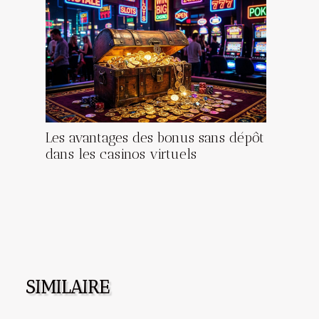
Les avantages des bonus sans dépôt
dans les casinos virtuels
SIMILAIRE