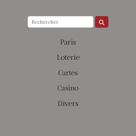
Paris
Loterie
Cartes
Casino
Divers